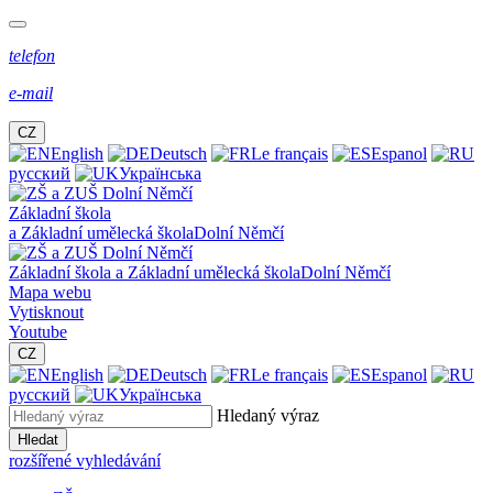
telefon
e-mail
CZ
English
Deutsch
Le français
Espanol
русский
Українська
Základní škola
a Základní umělecká škola
Dolní Němčí
Základní škola a Základní umělecká škola
Dolní Němčí
Mapa webu
Vytisknout
Youtube
CZ
English
Deutsch
Le français
Espanol
русский
Українська
Hledaný výraz
Hledat
rozšířené vyhledávání