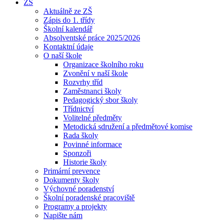
ZŠ
Aktuálně ze ZŠ
Zápis do 1. třídy
Školní kalendář
Absolventské práce 2025/2026
Kontaktní údaje
O naší škole
Organizace školního roku
Zvonění v naší škole
Rozvrhy tříd
Zaměstnanci školy
Pedagogický sbor školy
Třídnictví
Volitelné předměty
Metodická sdružení a předmětové komise
Rada školy
Povinné informace
Sponzoři
Historie školy
Primární prevence
Dokumenty školy
Výchovné poradenství
Školní poradenské pracoviště
Programy a projekty
Napište nám