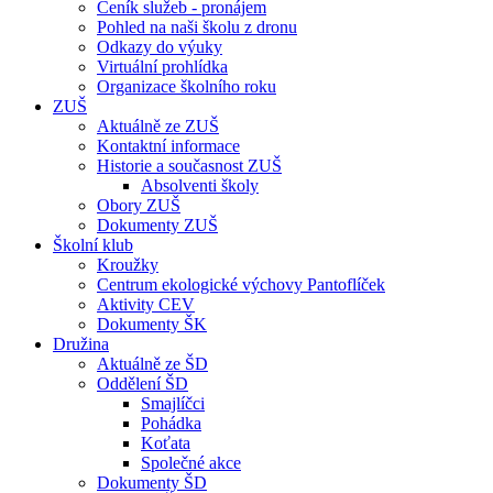
Ceník služeb - pronájem
Pohled na naši školu z dronu
Odkazy do výuky
Virtuální prohlídka
Organizace školního roku
ZUŠ
Aktuálně ze ZUŠ
Kontaktní informace
Historie a současnost ZUŠ
Absolventi školy
Obory ZUŠ
Dokumenty ZUŠ
Školní klub
Kroužky
Centrum ekologické výchovy Pantoflíček
Aktivity CEV
Dokumenty ŠK
Družina
Aktuálně ze ŠD
Oddělení ŠD
Smajlíčci
Pohádka
Koťata
Společné akce
Dokumenty ŠD