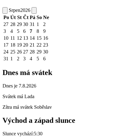
Srpen
2026
Po
Út
St
Čt
Pá
So
Ne
27
28
29
30
31
1
2
3
4
5
6
7
8
9
10
11
12
13
14
15
16
17
18
19
20
21
22
23
24
25
26
27
28
29
30
31
1
2
3
4
5
6
Dnes má svátek
Dnes je 7.8.2026
Svátek má
Lada
Zítra má svátek
Soběslav
Východ a západ slunce
Slunce vychází:
5:30