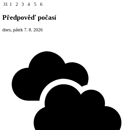
31
1
2
3
4
5
6
Předpověď počasí
dnes, pátek 7. 8. 2026