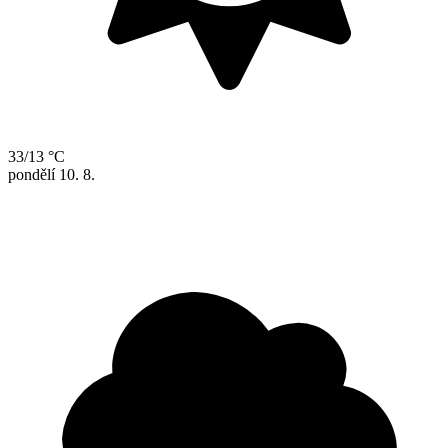
33/13 °C
pondělí
10. 8.