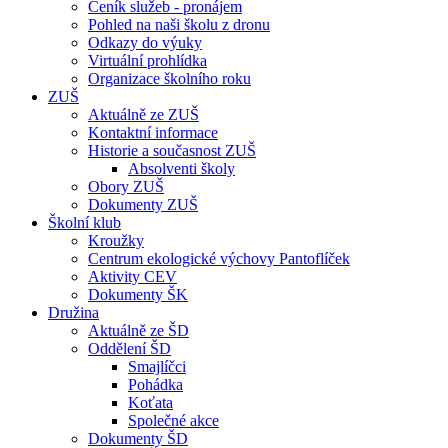
Ceník služeb - pronájem
Pohled na naši školu z dronu
Odkazy do výuky
Virtuální prohlídka
Organizace školního roku
ZUŠ
Aktuálně ze ZUŠ
Kontaktní informace
Historie a současnost ZUŠ
Absolventi školy
Obory ZUŠ
Dokumenty ZUŠ
Školní klub
Kroužky
Centrum ekologické výchovy Pantoflíček
Aktivity CEV
Dokumenty ŠK
Družina
Aktuálně ze ŠD
Oddělení ŠD
Smajlíčci
Pohádka
Koťata
Společné akce
Dokumenty ŠD