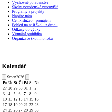
Výchovné poradenství
Školní poradenské pracoviště
Programy a projekty
Napište nám
Ceník služeb - pronájem
Pohled na naši školu z dronu
Odkazy do výuky
Virtuální prohlídka
Organizace školního roku
Kalendář
Srpen
2026
Po
Út
St
Čt
Pá
So
Ne
27
28
29
30
31
1
2
3
4
5
6
7
8
9
10
11
12
13
14
15
16
17
18
19
20
21
22
23
24
25
26
27
28
29
30