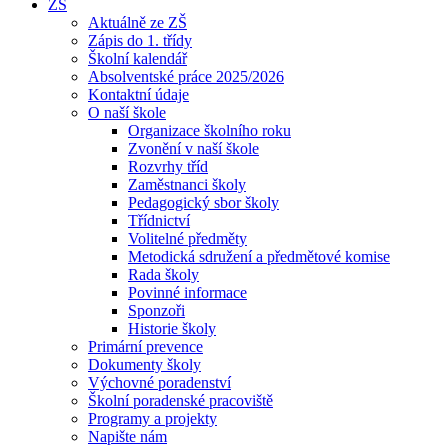
ZŠ
Aktuálně ze ZŠ
Zápis do 1. třídy
Školní kalendář
Absolventské práce 2025/2026
Kontaktní údaje
O naší škole
Organizace školního roku
Zvonění v naší škole
Rozvrhy tříd
Zaměstnanci školy
Pedagogický sbor školy
Třídnictví
Volitelné předměty
Metodická sdružení a předmětové komise
Rada školy
Povinné informace
Sponzoři
Historie školy
Primární prevence
Dokumenty školy
Výchovné poradenství
Školní poradenské pracoviště
Programy a projekty
Napište nám