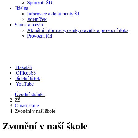
Sponzoři ŠD
Jídelna
Informace a dokumenty ŠJ
Jídelníček
Sauna a bazén
Aktuální informace, ceník, pravidla a provozní doba
Provozní řád
Bakaláři
Office365
Jídelní lístek
YouTube
Úvodní stránka
ZŠ
O naší škole
Zvonění v naší škole
Zvonění v naší škole