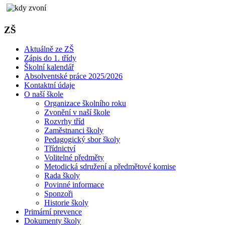
ZŠ
Aktuálně ze ZŠ
Zápis do 1. třídy
Školní kalendář
Absolventské práce 2025/2026
Kontaktní údaje
O naší škole
Organizace školního roku
Zvonění v naší škole
Rozvrhy tříd
Zaměstnanci školy
Pedagogický sbor školy
Třídnictví
Volitelné předměty
Metodická sdružení a předmětové komise
Rada školy
Povinné informace
Sponzoři
Historie školy
Primární prevence
Dokumenty školy