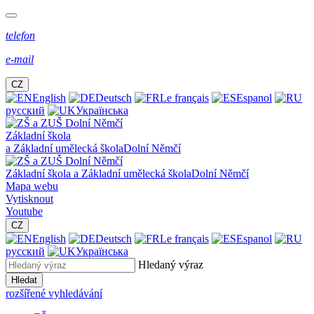
telefon
e-mail
CZ
English
Deutsch
Le français
Espanol
русский
Українська
Základní škola
a Základní umělecká škola
Dolní Němčí
Základní škola a Základní umělecká škola
Dolní Němčí
Mapa webu
Vytisknout
Youtube
CZ
English
Deutsch
Le français
Espanol
русский
Українська
Hledaný výraz
Hledat
rozšířené vyhledávání