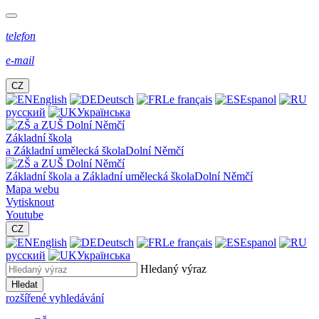
telefon
e-mail
CZ
English
Deutsch
Le français
Espanol
русский
Українська
Základní škola
a Základní umělecká škola
Dolní Němčí
Základní škola a Základní umělecká škola
Dolní Němčí
Mapa webu
Vytisknout
Youtube
CZ
English
Deutsch
Le français
Espanol
русский
Українська
Hledaný výraz
Hledat
rozšířené vyhledávání