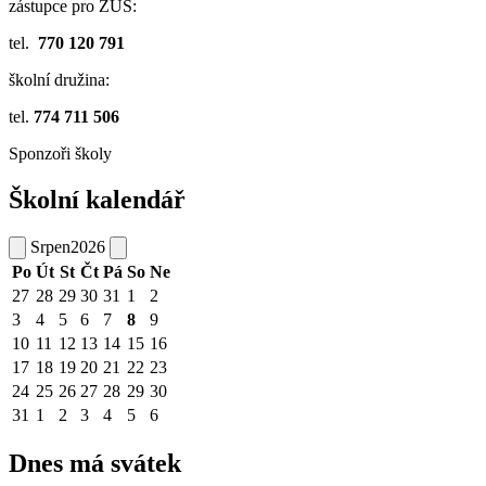
zástupce pro ZUŠ:
tel.
770 120 791
školní družina:
tel.
774 711 506
Sponzoři školy
Školní kalendář
Srpen
2026
Po
Út
St
Čt
Pá
So
Ne
27
28
29
30
31
1
2
3
4
5
6
7
8
9
10
11
12
13
14
15
16
17
18
19
20
21
22
23
24
25
26
27
28
29
30
31
1
2
3
4
5
6
Dnes má svátek