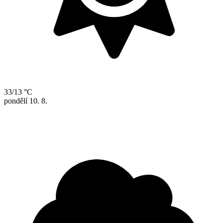
33/13 °C
pondělí
10. 8.