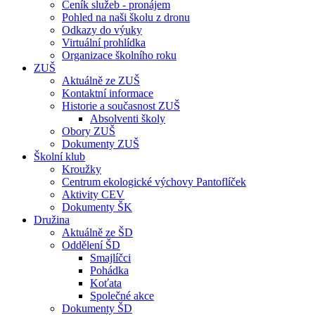
Ceník služeb - pronájem
Pohled na naši školu z dronu
Odkazy do výuky
Virtuální prohlídka
Organizace školního roku
ZUŠ
Aktuálně ze ZUŠ
Kontaktní informace
Historie a současnost ZUŠ
Absolventi školy
Obory ZUŠ
Dokumenty ZUŠ
Školní klub
Kroužky
Centrum ekologické výchovy Pantoflíček
Aktivity CEV
Dokumenty ŠK
Družina
Aktuálně ze ŠD
Oddělení ŠD
Smajlíčci
Pohádka
Koťata
Společné akce
Dokumenty ŠD