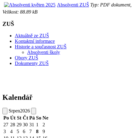
Absolventi ZUŠ
Typ: PDF dokument,
Velikost: 88.89 kB
ZUŠ
Aktuálně ze ZUŠ
Kontaktní informace
Historie a současnost ZUŠ
Absolventi školy
Obory ZUŠ
Dokumenty ZUŠ
Kalendář
Srpen
2026
Po
Út
St
Čt
Pá
So
Ne
27
28
29
30
31
1
2
3
4
5
6
7
8
9