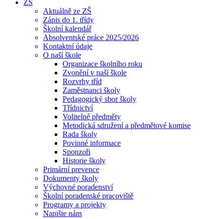
ZŠ
Aktuálně ze ZŠ
Zápis do 1. třídy
Školní kalendář
Absolventské práce 2025/2026
Kontaktní údaje
O naší škole
Organizace školního roku
Zvonění v naší škole
Rozvrhy tříd
Zaměstnanci školy
Pedagogický sbor školy
Třídnictví
Volitelné předměty
Metodická sdružení a předmětové komise
Rada školy
Povinné informace
Sponzoři
Historie školy
Primární prevence
Dokumenty školy
Výchovné poradenství
Školní poradenské pracoviště
Programy a projekty
Napište nám