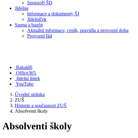
Sponzoři ŠD
Jídelna
Informace a dokumenty ŠJ
Jídelníček
Sauna a bazén
Aktuální informace, ceník, pravidla a provozní doba
Provozní řád
Bakaláři
Office365
Jídelní lístek
YouTube
Úvodní stránka
ZUŠ
Historie a současnost ZUŠ
Absolventi školy
Absolventi školy