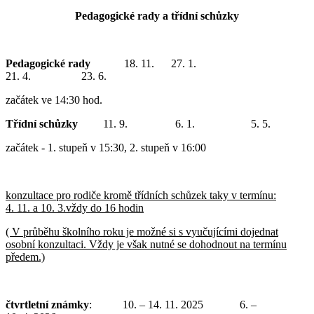
Pedagogické rady a třídní schůzky
Pedagogické rady
18. 11. 27. 1.
21. 4. 23. 6.
začátek ve 14:30 hod.
Třídní schůzky
11. 9. 6. 1. 5. 5.
začátek - 1. stupeň v 15:30, 2. stupeň v 16:00
konzultace pro rodiče kromě třídních schůzek taky v termínu:
4. 11. a 10. 3.vždy do 16 hodin
( V průběhu školního roku je možné si s vyučujícími dojednat
osobní konzultaci. Vždy je však nutné se dohodnout na termínu
předem.)
čtvrtletní známky
: 10. – 14. 11. 2025 6. –