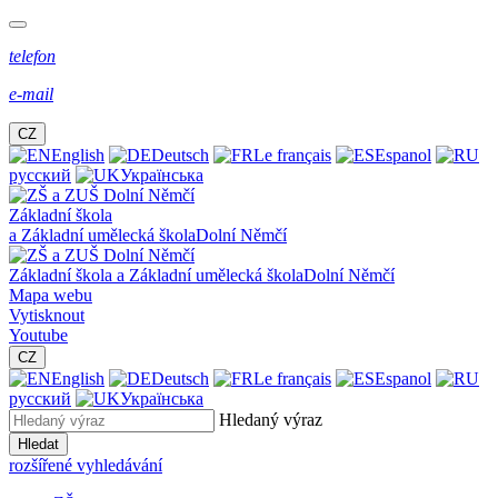
telefon
e-mail
CZ
English
Deutsch
Le français
Espanol
русский
Українська
Základní škola
a Základní umělecká škola
Dolní Němčí
Základní škola a Základní umělecká škola
Dolní Němčí
Mapa webu
Vytisknout
Youtube
CZ
English
Deutsch
Le français
Espanol
русский
Українська
Hledaný výraz
Hledat
rozšířené vyhledávání