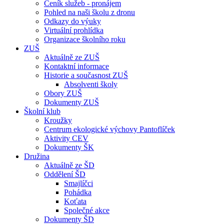
Ceník služeb - pronájem
Pohled na naši školu z dronu
Odkazy do výuky
Virtuální prohlídka
Organizace školního roku
ZUŠ
Aktuálně ze ZUŠ
Kontaktní informace
Historie a současnost ZUŠ
Absolventi školy
Obory ZUŠ
Dokumenty ZUŠ
Školní klub
Kroužky
Centrum ekologické výchovy Pantoflíček
Aktivity CEV
Dokumenty ŠK
Družina
Aktuálně ze ŠD
Oddělení ŠD
Smajlíčci
Pohádka
Koťata
Společné akce
Dokumenty ŠD