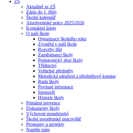
ZŠ
Aktuálně ze ZŠ
Zápis do 1. třídy
Školní kalendář
Absolventské práce 2025/2026
Kontaktní údaje
O naší škole
Organizace školního roku
Zvonění v naší škole
Rozvrhy tříd
Zaměstnanci školy
Pedagogický sbor školy
Třídnictví
Volitelné předměty
Metodická sdružení a předmětové komise
Rada školy
Povinné informace
Sponzoři
Historie školy
Primární prevence
Dokumenty školy
Výchovné poradenství
Školní poradenské pracoviště
Programy a projekty
Napište nám