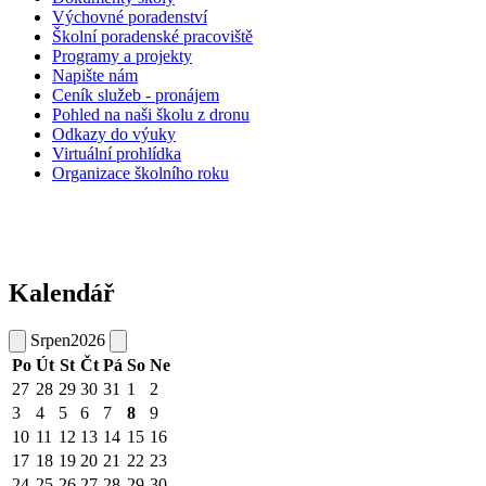
Výchovné poradenství
Školní poradenské pracoviště
Programy a projekty
Napište nám
Ceník služeb - pronájem
Pohled na naši školu z dronu
Odkazy do výuky
Virtuální prohlídka
Organizace školního roku
Kalendář
Srpen
2026
Po
Út
St
Čt
Pá
So
Ne
27
28
29
30
31
1
2
3
4
5
6
7
8
9
10
11
12
13
14
15
16
17
18
19
20
21
22
23
24
25
26
27
28
29
30