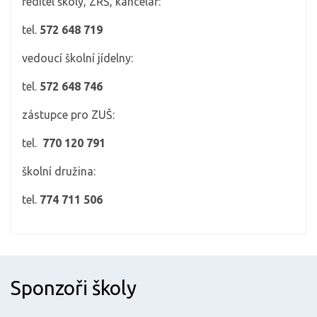
ředitel školy, ZŘŠ, kancelář:
tel.
572 648 719
vedoucí školní jídelny:
tel.
572 648 746
zástupce pro ZUŠ:
tel.
770 120 791
školní družina:
tel.
774 711 506
Sponzoři školy