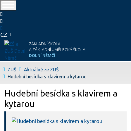
telefon
e-mail
CZ
ZÁKLADNÍ ŠKOLA
A ZÁKLADNÍ UMĚLECKÁ ŠKOLA
DOLNÍ NĚMČÍ
Úvodní stránka
ZUŠ
Aktuálně ze ZUŠ
Hudební besídka s klavírem a kytarou
Hudební besídka s klavírem a
kytarou