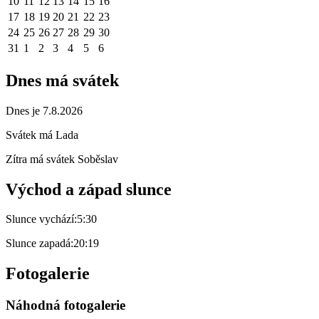
10
11
12
13
14
15
16
17
18
19
20
21
22
23
24
25
26
27
28
29
30
31
1
2
3
4
5
6
Dnes má svátek
Dnes je 7.8.2026
Svátek má
Lada
Zítra má svátek
Soběslav
Východ a západ slunce
Slunce vychází:
5:30
Slunce zapadá:
20:19
Fotogalerie
Náhodná fotogalerie