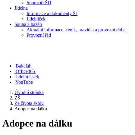
Sponzoři ŠD
Jídelna
Informace a dokumenty ŠJ
Jídelníček
Sauna a bazén
Aktuální informace, ceník, pravidla a provozní doba
Provozní řád
Bakaláři
Office365
Jídelní lístek
YouTube
Úvodní stránka
ZŠ
Ze života školy
Adopce na dálku
Adopce na dálku