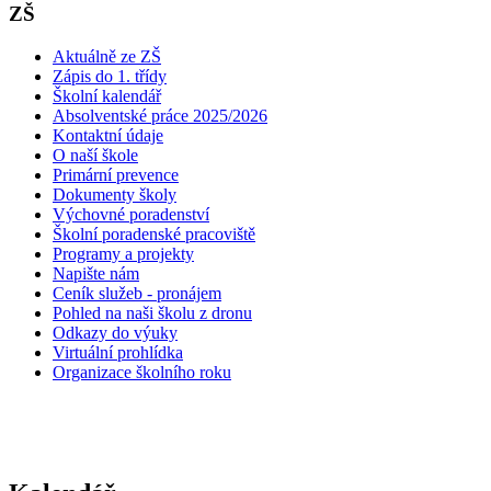
ZŠ
Aktuálně ze ZŠ
Zápis do 1. třídy
Školní kalendář
Absolventské práce 2025/2026
Kontaktní údaje
O naší škole
Primární prevence
Dokumenty školy
Výchovné poradenství
Školní poradenské pracoviště
Programy a projekty
Napište nám
Ceník služeb - pronájem
Pohled na naši školu z dronu
Odkazy do výuky
Virtuální prohlídka
Organizace školního roku