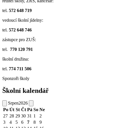
ředitel školy, ZŘŠ, kancelář:
tel.
572 648 719
vedoucí školní jídelny:
tel.
572 648 746
zástupce pro ZUŠ:
tel.
770 120 791
školní družina:
tel.
774 711 506
Sponzoři školy
Školní kalendář
Srpen
2026
Po
Út
St
Čt
Pá
So
Ne
27
28
29
30
31
1
2
3
4
5
6
7
8
9