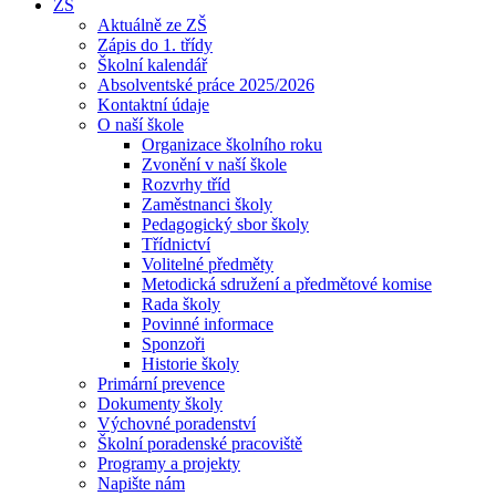
ZŠ
Aktuálně ze ZŠ
Zápis do 1. třídy
Školní kalendář
Absolventské práce 2025/2026
Kontaktní údaje
O naší škole
Organizace školního roku
Zvonění v naší škole
Rozvrhy tříd
Zaměstnanci školy
Pedagogický sbor školy
Třídnictví
Volitelné předměty
Metodická sdružení a předmětové komise
Rada školy
Povinné informace
Sponzoři
Historie školy
Primární prevence
Dokumenty školy
Výchovné poradenství
Školní poradenské pracoviště
Programy a projekty
Napište nám