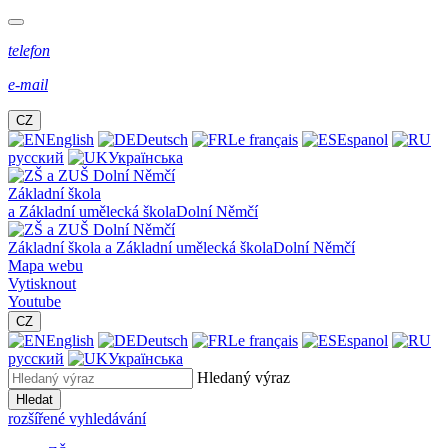
telefon
e-mail
CZ
English
Deutsch
Le français
Espanol
русский
Українська
Základní škola
a Základní umělecká škola
Dolní Němčí
Základní škola a Základní umělecká škola
Dolní Němčí
Mapa webu
Vytisknout
Youtube
CZ
English
Deutsch
Le français
Espanol
русский
Українська
Hledaný výraz
Hledat
rozšířené vyhledávání