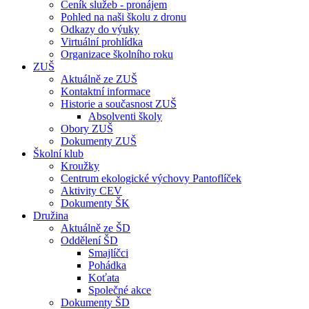
Ceník služeb - pronájem
Pohled na naši školu z dronu
Odkazy do výuky
Virtuální prohlídka
Organizace školního roku
ZUŠ
Aktuálně ze ZUŠ
Kontaktní informace
Historie a současnost ZUŠ
Absolventi školy
Obory ZUŠ
Dokumenty ZUŠ
Školní klub
Kroužky
Centrum ekologické výchovy Pantoflíček
Aktivity CEV
Dokumenty ŠK
Družina
Aktuálně ze ŠD
Oddělení ŠD
Smajlíčci
Pohádka
Koťata
Společné akce
Dokumenty ŠD