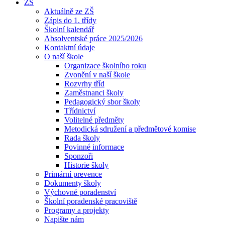
ZŠ
Aktuálně ze ZŠ
Zápis do 1. třídy
Školní kalendář
Absolventské práce 2025/2026
Kontaktní údaje
O naší škole
Organizace školního roku
Zvonění v naší škole
Rozvrhy tříd
Zaměstnanci školy
Pedagogický sbor školy
Třídnictví
Volitelné předměty
Metodická sdružení a předmětové komise
Rada školy
Povinné informace
Sponzoři
Historie školy
Primární prevence
Dokumenty školy
Výchovné poradenství
Školní poradenské pracoviště
Programy a projekty
Napište nám