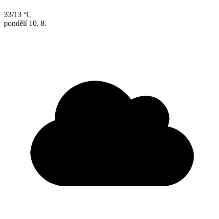
33/13 °C
pondělí
10. 8.