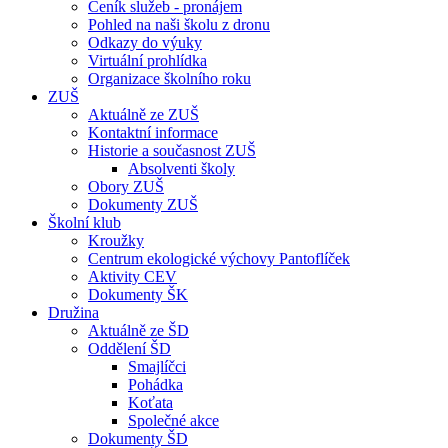
Ceník služeb - pronájem
Pohled na naši školu z dronu
Odkazy do výuky
Virtuální prohlídka
Organizace školního roku
ZUŠ
Aktuálně ze ZUŠ
Kontaktní informace
Historie a současnost ZUŠ
Absolventi školy
Obory ZUŠ
Dokumenty ZUŠ
Školní klub
Kroužky
Centrum ekologické výchovy Pantoflíček
Aktivity CEV
Dokumenty ŠK
Družina
Aktuálně ze ŠD
Oddělení ŠD
Smajlíčci
Pohádka
Koťata
Společné akce
Dokumenty ŠD