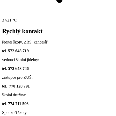
37/21 °C
Rychlý kontakt
ředitel školy, ZŘŠ, kancelář:
tel.
572 648 719
vedoucí školní jídelny:
tel.
572 648 746
zástupce pro ZUŠ:
tel.
770 120 791
školní družina:
tel.
774 711 506
Sponzoři školy