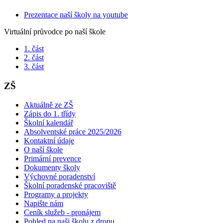
Prezentace naší školy na youtube
Virtuální průvodce po naší škole
1. část
2. část
3. část
ZŠ
Aktuálně ze ZŠ
Zápis do 1. třídy
Školní kalendář
Absolventské práce 2025/2026
Kontaktní údaje
O naší škole
Primární prevence
Dokumenty školy
Výchovné poradenství
Školní poradenské pracoviště
Programy a projekty
Napište nám
Ceník služeb - pronájem
Pohled na naši školu z dronu