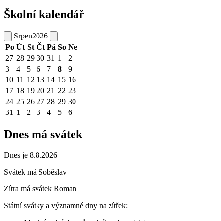
Školní kalendář
Srpen
2026
Po
Út
St
Čt
Pá
So
Ne
27
28
29
30
31
1
2
3
4
5
6
7
8
9
10
11
12
13
14
15
16
17
18
19
20
21
22
23
24
25
26
27
28
29
30
31
1
2
3
4
5
6
Dnes má svátek
Dnes je 8.8.2026
Svátek má
Soběslav
Zítra má svátek
Roman
Státní svátky a významné dny na zítřek: