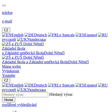
telefon
e-mail
CZ
English
Deutsch
Le français
Espanol
русский
Українська
Základní škola
a Základní umělecká škola
Dolní Němčí
Základní škola a Základní umělecká škola
Dolní Němčí
Mapa webu
Vytisknout
Youtube
CZ
English
Deutsch
Le français
Espanol
русский
Українська
Hledaný výraz
Hledat
rozšířené vyhledávání