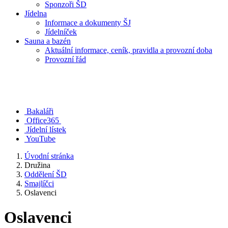
Sponzoři ŠD
Jídelna
Informace a dokumenty ŠJ
Jídelníček
Sauna a bazén
Aktuální informace, ceník, pravidla a provozní doba
Provozní řád
Bakaláři
Office365
Jídelní lístek
YouTube
Úvodní stránka
Družina
Oddělení ŠD
Smajlíčci
Oslavenci
Oslavenci