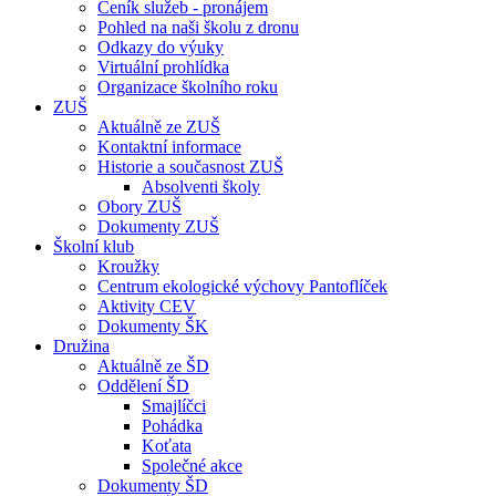
Ceník služeb - pronájem
Pohled na naši školu z dronu
Odkazy do výuky
Virtuální prohlídka
Organizace školního roku
ZUŠ
Aktuálně ze ZUŠ
Kontaktní informace
Historie a současnost ZUŠ
Absolventi školy
Obory ZUŠ
Dokumenty ZUŠ
Školní klub
Kroužky
Centrum ekologické výchovy Pantoflíček
Aktivity CEV
Dokumenty ŠK
Družina
Aktuálně ze ŠD
Oddělení ŠD
Smajlíčci
Pohádka
Koťata
Společné akce
Dokumenty ŠD