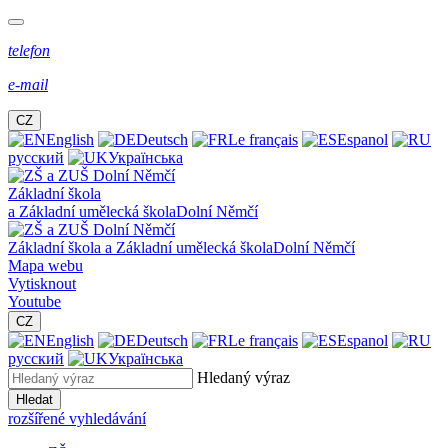
telefon
e-mail
CZ
English
Deutsch
Le français
Espanol
русский
Українська
Základní škola
a Základní umělecká škola
Dolní Němčí
Základní škola a Základní umělecká škola
Dolní Němčí
Mapa webu
Vytisknout
Youtube
CZ
English
Deutsch
Le français
Espanol
русский
Українська
Hledaný výraz
Hledat
rozšířené vyhledávání