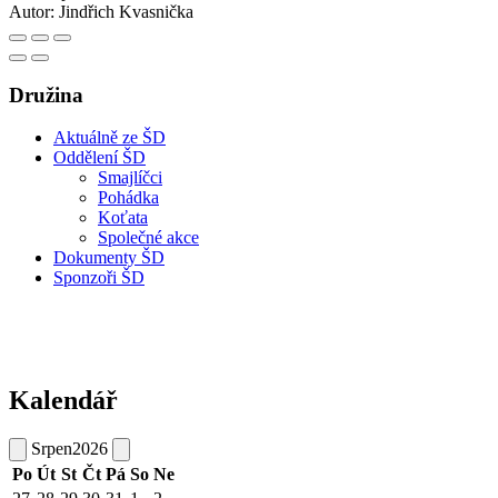
Autor:
Jindřich Kvasnička
Družina
Aktuálně ze ŠD
Oddělení ŠD
Smajlíčci
Pohádka
Koťata
Společné akce
Dokumenty ŠD
Sponzoři ŠD
Kalendář
Srpen
2026
Po
Út
St
Čt
Pá
So
Ne