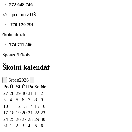
tel.
572 648 746
zástupce pro ZUŠ:
tel.
770 120 791
školní družina:
tel.
774 711 506
Sponzoři školy
Školní kalendář
Srpen
2026
Po
Út
St
Čt
Pá
So
Ne
27
28
29
30
31
1
2
3
4
5
6
7
8
9
10
11
12
13
14
15
16
17
18
19
20
21
22
23
24
25
26
27
28
29
30
31
1
2
3
4
5
6