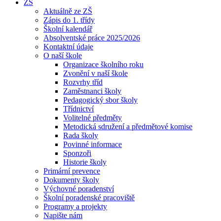
ZŠ
Aktuálně ze ZŠ
Zápis do 1. třídy
Školní kalendář
Absolventské práce 2025/2026
Kontaktní údaje
O naší škole
Organizace školního roku
Zvonění v naší škole
Rozvrhy tříd
Zaměstnanci školy
Pedagogický sbor školy
Třídnictví
Volitelné předměty
Metodická sdružení a předmětové komise
Rada školy
Povinné informace
Sponzoři
Historie školy
Primární prevence
Dokumenty školy
Výchovné poradenství
Školní poradenské pracoviště
Programy a projekty
Napište nám