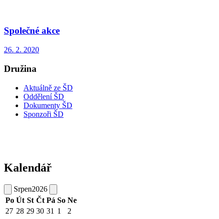
Společné akce
26. 2. 2020
Družina
Aktuálně ze ŠD
Oddělení ŠD
Dokumenty ŠD
Sponzoři ŠD
Kalendář
Srpen
2026
Po
Út
St
Čt
Pá
So
Ne
27
28
29
30
31
1
2