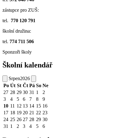
zástupce pro ZUŠ:
tel.
770 120 791
školní družina:
tel.
774 711 506
Sponzoři školy
Školní kalendář
Srpen
2026
Po
Út
St
Čt
Pá
So
Ne
27
28
29
30
31
1
2
3
4
5
6
7
8
9
10
11
12
13
14
15
16
17
18
19
20
21
22
23
24
25
26
27
28
29
30
31
1
2
3
4
5
6