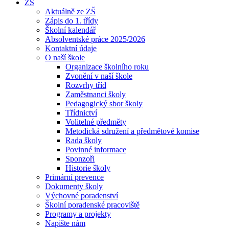
ZŠ
Aktuálně ze ZŠ
Zápis do 1. třídy
Školní kalendář
Absolventské práce 2025/2026
Kontaktní údaje
O naší škole
Organizace školního roku
Zvonění v naší škole
Rozvrhy tříd
Zaměstnanci školy
Pedagogický sbor školy
Třídnictví
Volitelné předměty
Metodická sdružení a předmětové komise
Rada školy
Povinné informace
Sponzoři
Historie školy
Primární prevence
Dokumenty školy
Výchovné poradenství
Školní poradenské pracoviště
Programy a projekty
Napište nám