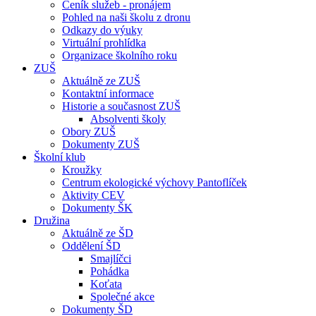
Ceník služeb - pronájem
Pohled na naši školu z dronu
Odkazy do výuky
Virtuální prohlídka
Organizace školního roku
ZUŠ
Aktuálně ze ZUŠ
Kontaktní informace
Historie a současnost ZUŠ
Absolventi školy
Obory ZUŠ
Dokumenty ZUŠ
Školní klub
Kroužky
Centrum ekologické výchovy Pantoflíček
Aktivity CEV
Dokumenty ŠK
Družina
Aktuálně ze ŠD
Oddělení ŠD
Smajlíčci
Pohádka
Koťata
Společné akce
Dokumenty ŠD