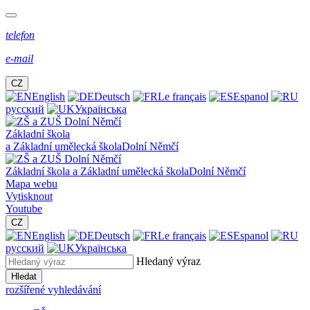
telefon
e-mail
CZ
English
Deutsch
Le français
Espanol
русский
Українська
Základní škola
a Základní umělecká škola
Dolní Němčí
Základní škola a Základní umělecká škola
Dolní Němčí
Mapa webu
Vytisknout
Youtube
CZ
English
Deutsch
Le français
Espanol
русский
Українська
Hledaný výraz
Hledat
rozšířené vyhledávání