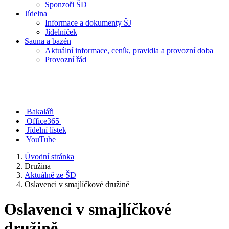
Sponzoři ŠD
Jídelna
Informace a dokumenty ŠJ
Jídelníček
Sauna a bazén
Aktuální informace, ceník, pravidla a provozní doba
Provozní řád
Bakaláři
Office365
Jídelní lístek
YouTube
Úvodní stránka
Družina
Aktuálně ze ŠD
Oslavenci v smajlíčkové družině
Oslavenci v smajlíčkové
družině