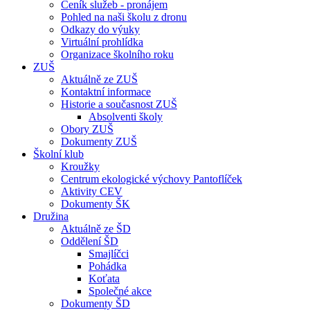
Ceník služeb - pronájem
Pohled na naši školu z dronu
Odkazy do výuky
Virtuální prohlídka
Organizace školního roku
ZUŠ
Aktuálně ze ZUŠ
Kontaktní informace
Historie a současnost ZUŠ
Absolventi školy
Obory ZUŠ
Dokumenty ZUŠ
Školní klub
Kroužky
Centrum ekologické výchovy Pantoflíček
Aktivity CEV
Dokumenty ŠK
Družina
Aktuálně ze ŠD
Oddělení ŠD
Smajlíčci
Pohádka
Koťata
Společné akce
Dokumenty ŠD