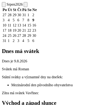
Srpen
2026
Po
Út
St
Čt
Pá
So
Ne
27
28
29
30
31
1
2
3
4
5
6
7
8
9
10
11
12
13
14
15
16
17
18
19
20
21
22
23
24
25
26
27
28
29
30
31
1
2
3
4
5
6
Dnes má svátek
Dnes je 9.8.2026
Svátek má
Roman
Státní svátky a významné dny na dnešek:
Mezinárodní den původního obyvatelstva
Zítra má svátek
Vavřinec
Východ a západ slunce