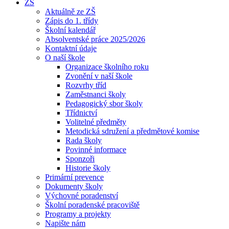
ZŠ
Aktuálně ze ZŠ
Zápis do 1. třídy
Školní kalendář
Absolventské práce 2025/2026
Kontaktní údaje
O naší škole
Organizace školního roku
Zvonění v naší škole
Rozvrhy tříd
Zaměstnanci školy
Pedagogický sbor školy
Třídnictví
Volitelné předměty
Metodická sdružení a předmětové komise
Rada školy
Povinné informace
Sponzoři
Historie školy
Primární prevence
Dokumenty školy
Výchovné poradenství
Školní poradenské pracoviště
Programy a projekty
Napište nám