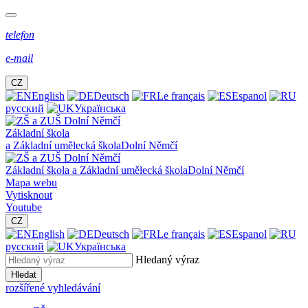
telefon
e-mail
CZ
English
Deutsch
Le français
Espanol
русский
Українська
Základní škola
a Základní umělecká škola
Dolní Němčí
Základní škola a Základní umělecká škola
Dolní Němčí
Mapa webu
Vytisknout
Youtube
CZ
English
Deutsch
Le français
Espanol
русский
Українська
Hledaný výraz
Hledat
rozšířené vyhledávání