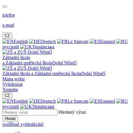
telefon
e-mail
CZ
English
Deutsch
Le français
Espanol
русский
Українська
Základní škola
a Základní umělecká škola
Dolní Němčí
Základní škola a Základní umělecká škola
Dolní Němčí
Mapa webu
Vytisknout
Youtube
CZ
English
Deutsch
Le français
Espanol
русский
Українська
Hledaný výraz
Hledat
rozšířené vyhledávání