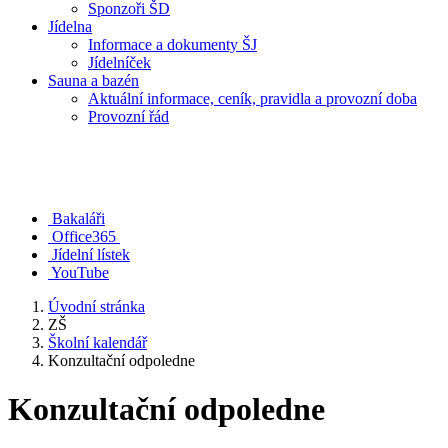
Sponzoři ŠD
Jídelna
Informace a dokumenty ŠJ
Jídelníček
Sauna a bazén
Aktuální informace, ceník, pravidla a provozní doba
Provozní řád
Bakaláři
Office365
Jídelní lístek
YouTube
Úvodní stránka
ZŠ
Školní kalendář
Konzultační odpoledne
Konzultační odpoledne