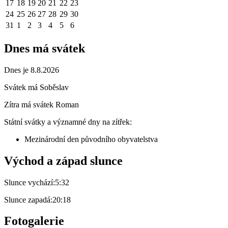
17
18
19
20
21
22
23
24
25
26
27
28
29
30
31
1
2
3
4
5
6
Dnes má svátek
Dnes je 8.8.2026
Svátek má
Soběslav
Zítra má svátek
Roman
Státní svátky a významné dny na zítřek:
Mezinárodní den původního obyvatelstva
Východ a západ slunce
Slunce vychází:
5:32
Slunce zapadá:
20:18
Fotogalerie