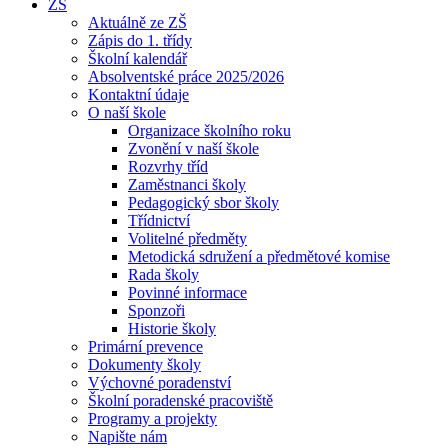
ZŠ
Aktuálně ze ZŠ
Zápis do 1. třídy
Školní kalendář
Absolventské práce 2025/2026
Kontaktní údaje
O naší škole
Organizace školního roku
Zvonění v naší škole
Rozvrhy tříd
Zaměstnanci školy
Pedagogický sbor školy
Třídnictví
Volitelné předměty
Metodická sdružení a předmětové komise
Rada školy
Povinné informace
Sponzoři
Historie školy
Primární prevence
Dokumenty školy
Výchovné poradenství
Školní poradenské pracoviště
Programy a projekty
Napište nám