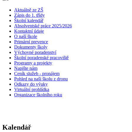
Aktuálně ze ZŠ
Zápis do 1. třídy
Školní kalendář
Absolventské práce 2025/2026
Kontaktní údaje
O naší škole
Primární prevence
Dokumenty školy
Výchovné poradenství
Školní poradenské pracoviště
Programy a projekty
Napište nám
Ceník služeb - pronájem
Pohled na naši školu z dronu
Odkazy do výuky
Virtuální prohlídka
Organizace školního roku
Kalendář