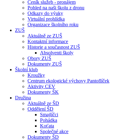
Ceník služeb - pronájem
Pohled na naši školu z dronu
Odkazy do výuky
Virtuální prohlídka
Organizace školního roku
ZUŠ
Aktuálně ze ZUŠ
Kontaktní informace
Historie a současnost ZUŠ
Absolventi školy
Obory ZUŠ
Dokumenty ZUŠ
Školní klub
Kroužky
Centrum ekologické výchovy Pantoflíček
Aktivity CEV
Dokumenty ŠK
Družina
Aktuálně ze ŠD
Oddělení ŠD
Smajlíčci
Pohádka
Koťata
Společné akce
Dokumenty ŠD