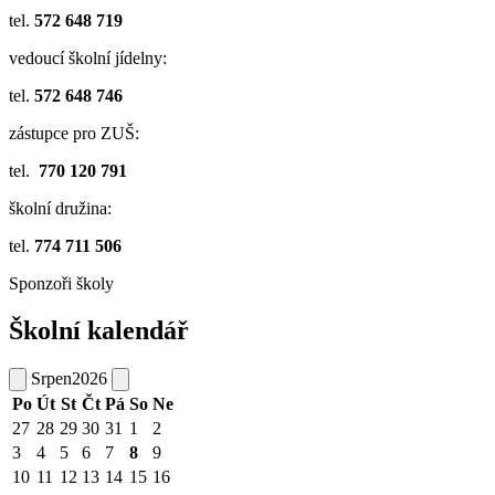
tel.
572 648 719
vedoucí školní jídelny:
tel.
572 648 746
zástupce pro ZUŠ:
tel.
770 120 791
školní družina:
tel.
774 711 506
Sponzoři školy
Školní kalendář
Srpen
2026
Po
Út
St
Čt
Pá
So
Ne
27
28
29
30
31
1
2
3
4
5
6
7
8
9
10
11
12
13
14
15
16