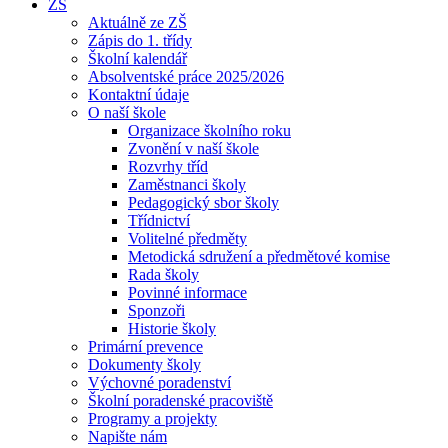
ZŠ
Aktuálně ze ZŠ
Zápis do 1. třídy
Školní kalendář
Absolventské práce 2025/2026
Kontaktní údaje
O naší škole
Organizace školního roku
Zvonění v naší škole
Rozvrhy tříd
Zaměstnanci školy
Pedagogický sbor školy
Třídnictví
Volitelné předměty
Metodická sdružení a předmětové komise
Rada školy
Povinné informace
Sponzoři
Historie školy
Primární prevence
Dokumenty školy
Výchovné poradenství
Školní poradenské pracoviště
Programy a projekty
Napište nám