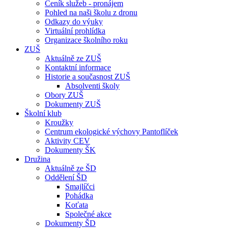
Ceník služeb - pronájem
Pohled na naši školu z dronu
Odkazy do výuky
Virtuální prohlídka
Organizace školního roku
ZUŠ
Aktuálně ze ZUŠ
Kontaktní informace
Historie a současnost ZUŠ
Absolventi školy
Obory ZUŠ
Dokumenty ZUŠ
Školní klub
Kroužky
Centrum ekologické výchovy Pantoflíček
Aktivity CEV
Dokumenty ŠK
Družina
Aktuálně ze ŠD
Oddělení ŠD
Smajlíčci
Pohádka
Koťata
Společné akce
Dokumenty ŠD