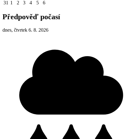
31
1
2
3
4
5
6
Předpověď počasí
dnes, čtvrtek 6. 8. 2026