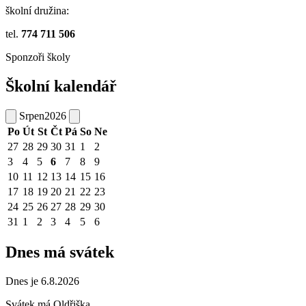
školní družina:
tel.
774 711 506
Sponzoři školy
Školní kalendář
Srpen
2026
Po
Út
St
Čt
Pá
So
Ne
27
28
29
30
31
1
2
3
4
5
6
7
8
9
10
11
12
13
14
15
16
17
18
19
20
21
22
23
24
25
26
27
28
29
30
31
1
2
3
4
5
6
Dnes má svátek
Dnes je 6.8.2026
Svátek má
Oldřiška