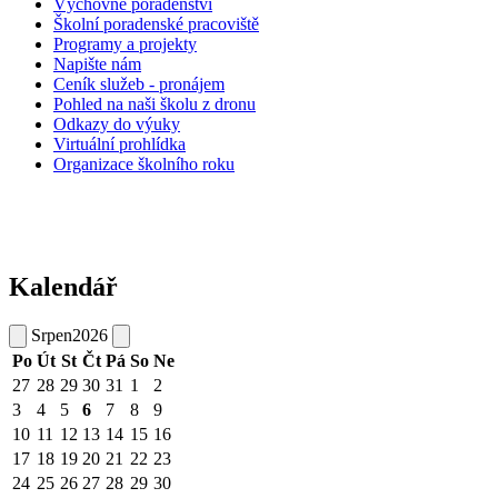
Výchovné poradenství
Školní poradenské pracoviště
Programy a projekty
Napište nám
Ceník služeb - pronájem
Pohled na naši školu z dronu
Odkazy do výuky
Virtuální prohlídka
Organizace školního roku
Kalendář
Srpen
2026
Po
Út
St
Čt
Pá
So
Ne
27
28
29
30
31
1
2
3
4
5
6
7
8
9
10
11
12
13
14
15
16
17
18
19
20
21
22
23
24
25
26
27
28
29
30