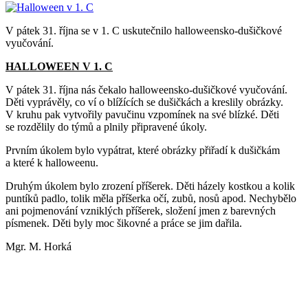
V pátek 31. října se v 1. C uskutečnilo halloweensko-dušičkové
vyučování.
HALLOWEEN V 1. C
V pátek 31. října nás čekalo halloweensko-dušičkové vyučování.
Děti vyprávěly, co ví o blížících se dušičkách a kreslily obrázky.
V kruhu pak vytvořily pavučinu vzpomínek na své blízké. Děti
se rozdělily do týmů a plnily připravené úkoly.
Prvním úkolem bylo vypátrat, které obrázky přiřadí k dušičkám
a které k halloweenu.
Druhým úkolem bylo zrození příšerek. Děti házely kostkou a kolik
puntíků padlo, tolik měla příšerka očí, zubů, nosů apod. Nechybělo
ani pojmenování vzniklých příšerek, složení jmen z barevných
písmenek. Děti byly moc šikovné a práce se jim dařila.
Mgr. M. Horká