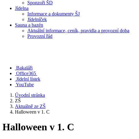
Sponzoři ŠD
Jídelna
Informace a dokumenty ŠJ
Jídelníček
Sauna a bazén
Aktuální informace, ceník, pravidla a provozní doba
Provozní řád
Bakaláři
Office365
Jídelní lístek
YouTube
Úvodní stránka
ZŠ
Aktuálně ze ZŠ
Halloween v 1. C
Halloween v 1. C