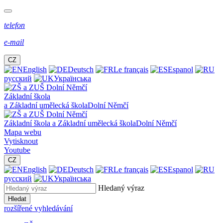
telefon
e-mail
CZ
English
Deutsch
Le français
Espanol
русский
Українська
Základní škola
a Základní umělecká škola
Dolní Němčí
Základní škola a Základní umělecká škola
Dolní Němčí
Mapa webu
Vytisknout
Youtube
CZ
English
Deutsch
Le français
Espanol
русский
Українська
Hledaný výraz
Hledat
rozšířené vyhledávání