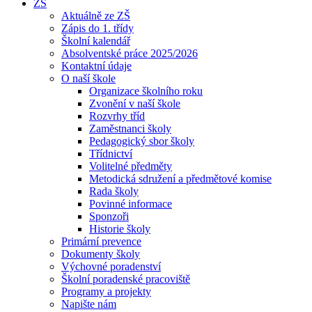
ZŠ
Aktuálně ze ZŠ
Zápis do 1. třídy
Školní kalendář
Absolventské práce 2025/2026
Kontaktní údaje
O naší škole
Organizace školního roku
Zvonění v naší škole
Rozvrhy tříd
Zaměstnanci školy
Pedagogický sbor školy
Třídnictví
Volitelné předměty
Metodická sdružení a předmětové komise
Rada školy
Povinné informace
Sponzoři
Historie školy
Primární prevence
Dokumenty školy
Výchovné poradenství
Školní poradenské pracoviště
Programy a projekty
Napište nám