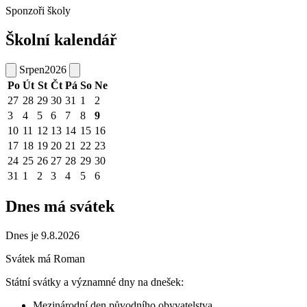
Sponzoři školy
Školní kalendář
Srpen
2026
Po
Út
St
Čt
Pá
So
Ne
27
28
29
30
31
1
2
3
4
5
6
7
8
9
10
11
12
13
14
15
16
17
18
19
20
21
22
23
24
25
26
27
28
29
30
31
1
2
3
4
5
6
Dnes má svátek
Dnes je 9.8.2026
Svátek má
Roman
Státní svátky a významné dny na dnešek:
Mezinárodní den původního obyvatelstva