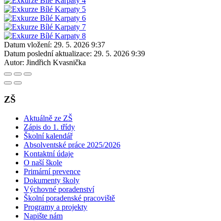
Datum vložení:
29. 5. 2026 9:37
Datum poslední aktualizace:
29. 5. 2026 9:39
Autor:
Jindřich Kvasnička
ZŠ
Aktuálně ze ZŠ
Zápis do 1. třídy
Školní kalendář
Absolventské práce 2025/2026
Kontaktní údaje
O naší škole
Primární prevence
Dokumenty školy
Výchovné poradenství
Školní poradenské pracoviště
Programy a projekty
Napište nám