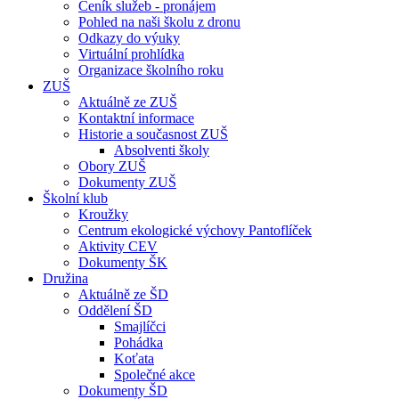
Ceník služeb - pronájem
Pohled na naši školu z dronu
Odkazy do výuky
Virtuální prohlídka
Organizace školního roku
ZUŠ
Aktuálně ze ZUŠ
Kontaktní informace
Historie a současnost ZUŠ
Absolventi školy
Obory ZUŠ
Dokumenty ZUŠ
Školní klub
Kroužky
Centrum ekologické výchovy Pantoflíček
Aktivity CEV
Dokumenty ŠK
Družina
Aktuálně ze ŠD
Oddělení ŠD
Smajlíčci
Pohádka
Koťata
Společné akce
Dokumenty ŠD