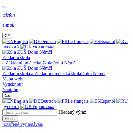
telefon
e-mail
CZ
English
Deutsch
Le français
Espanol
русский
Українська
Základní škola
a Základní umělecká škola
Dolní Němčí
Základní škola a Základní umělecká škola
Dolní Němčí
Mapa webu
Vytisknout
Youtube
CZ
English
Deutsch
Le français
Espanol
русский
Українська
Hledaný výraz
Hledat
rozšířené vyhledávání