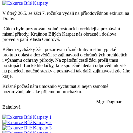
V úterý 26.5. se žáci 7. ročníku vydali na přírodovědnou exkurzi na
Drahy.
Cílem bylo pozorování volně rostoucích orchidejí a poznávání
místní přírody. Krajinou Bílých Karpat nás obrazně i doslova
provedla paní Vlasta Ondrová.
Během vycházky žáci pozorovali různé druhy rostlin typické
pro tuto oblast a dozvěděli se zajímavosti o chráněných orchidejích
i významu ochrany přírody. Na zpáteční cestě žáci prošli trasu
po stopách Lucké hledačky, kde společně hledali odpovědi ukryté
na panelech naučné stezky a poznávali tak další zajímavosti zdejšího
kraje.
Krásné počasí nám umožnilo vychutnat si nejen samotné
pozorování, ale také příjemnou procházku.
Mgr. Dagmar
Bahulová