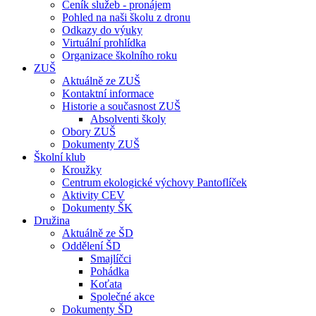
Ceník služeb - pronájem
Pohled na naši školu z dronu
Odkazy do výuky
Virtuální prohlídka
Organizace školního roku
ZUŠ
Aktuálně ze ZUŠ
Kontaktní informace
Historie a současnost ZUŠ
Absolventi školy
Obory ZUŠ
Dokumenty ZUŠ
Školní klub
Kroužky
Centrum ekologické výchovy Pantoflíček
Aktivity CEV
Dokumenty ŠK
Družina
Aktuálně ze ŠD
Oddělení ŠD
Smajlíčci
Pohádka
Koťata
Společné akce
Dokumenty ŠD