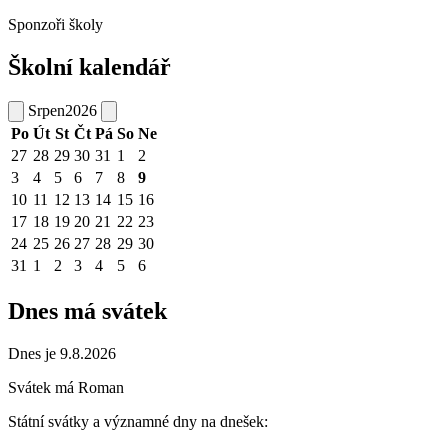
Sponzoři školy
Školní kalendář
Srpen
2026
Po
Út
St
Čt
Pá
So
Ne
27
28
29
30
31
1
2
3
4
5
6
7
8
9
10
11
12
13
14
15
16
17
18
19
20
21
22
23
24
25
26
27
28
29
30
31
1
2
3
4
5
6
Dnes má svátek
Dnes je 9.8.2026
Svátek má
Roman
Státní svátky a významné dny na dnešek: