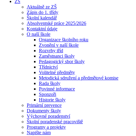
ZŠ
Aktuálně ze ZŠ
Zápis do 1. třídy
Školní kalendář
Absolventské práce 2025/2026
Kontaktní údaje
O naší škole
Organizace školního roku
Zvonění v naší škole
Rozvrhy tříd
Zaměstnanci školy
Pedagogický sbor školy
Třídnictví
Volitelné předměty
Metodická sdružení a předmětové komise
Rada školy
Povinné informace
Sponzoři
Historie školy
Primární prevence
Dokumenty školy
Výchovné poradenství
Školní poradenské pracoviště
Programy a projekty
Napište nám