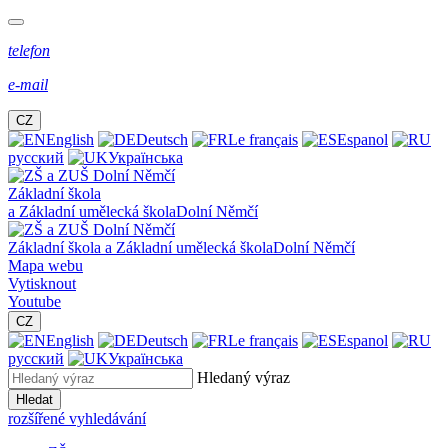
telefon
e-mail
CZ
English
Deutsch
Le français
Espanol
русский
Українська
Základní škola
a Základní umělecká škola
Dolní Němčí
Základní škola a Základní umělecká škola
Dolní Němčí
Mapa webu
Vytisknout
Youtube
CZ
English
Deutsch
Le français
Espanol
русский
Українська
Hledaný výraz
Hledat
rozšířené vyhledávání