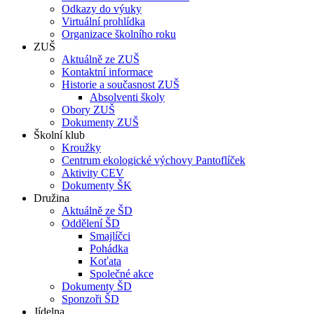
Odkazy do výuky
Virtuální prohlídka
Organizace školního roku
ZUŠ
Aktuálně ze ZUŠ
Kontaktní informace
Historie a současnost ZUŠ
Absolventi školy
Obory ZUŠ
Dokumenty ZUŠ
Školní klub
Kroužky
Centrum ekologické výchovy Pantoflíček
Aktivity CEV
Dokumenty ŠK
Družina
Aktuálně ze ŠD
Oddělení ŠD
Smajlíčci
Pohádka
Koťata
Společné akce
Dokumenty ŠD
Sponzoři ŠD
Jídelna