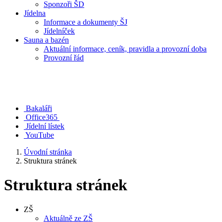
Sponzoři ŠD
Jídelna
Informace a dokumenty ŠJ
Jídelníček
Sauna a bazén
Aktuální informace, ceník, pravidla a provozní doba
Provozní řád
Bakaláři
Office365
Jídelní lístek
YouTube
Úvodní stránka
Struktura stránek
Struktura stránek
ZŠ
Aktuálně ze ZŠ