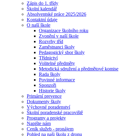
Zápis do 1. třídy
Školní kalendář
Absolventské práce 2025/2026
Kontaktní údaje
O naší škole
Organizace školního roku
Zvonění v naší škole
Rozvrhy tříd
Zaměstnanci školy
Pedagogický sbor školy
Třídnictví
Volitelné předměty
Metodická sdružení a předmětové komise
Rada školy
Povinné informace
Sponzoři
Historie školy
Primární prevence
Dokumenty školy
Výchovné poradenství
Školní poradenské pracoviště
Programy a projekty
Napište nám
Ceník služeb - pronájem
Pohled na naši školu z dronu