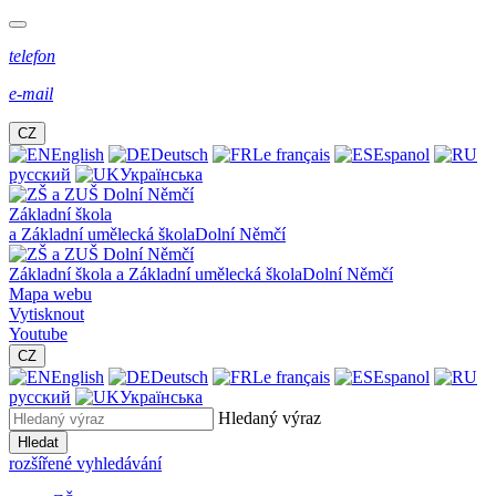
telefon
e-mail
CZ
English
Deutsch
Le français
Espanol
русский
Українська
Základní škola
a Základní umělecká škola
Dolní Němčí
Základní škola a Základní umělecká škola
Dolní Němčí
Mapa webu
Vytisknout
Youtube
CZ
English
Deutsch
Le français
Espanol
русский
Українська
Hledaný výraz
Hledat
rozšířené vyhledávání