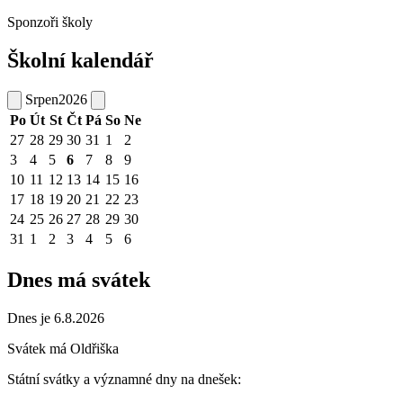
Sponzoři školy
Školní kalendář
Srpen
2026
Po
Út
St
Čt
Pá
So
Ne
27
28
29
30
31
1
2
3
4
5
6
7
8
9
10
11
12
13
14
15
16
17
18
19
20
21
22
23
24
25
26
27
28
29
30
31
1
2
3
4
5
6
Dnes má svátek
Dnes je 6.8.2026
Svátek má
Oldřiška
Státní svátky a významné dny na dnešek: