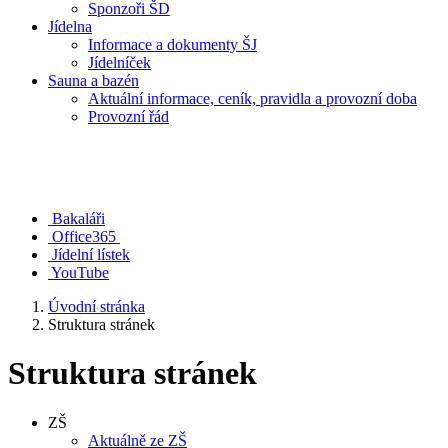
Sponzoři ŠD
Jídelna
Informace a dokumenty ŠJ
Jídelníček
Sauna a bazén
Aktuální informace, ceník, pravidla a provozní doba
Provozní řád
Bakaláři
Office365
Jídelní lístek
YouTube
Úvodní stránka
Struktura stránek
Struktura stránek
ZŠ
Aktuálně ze ZŠ