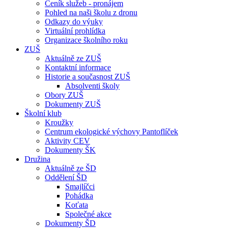
Ceník služeb - pronájem
Pohled na naši školu z dronu
Odkazy do výuky
Virtuální prohlídka
Organizace školního roku
ZUŠ
Aktuálně ze ZUŠ
Kontaktní informace
Historie a současnost ZUŠ
Absolventi školy
Obory ZUŠ
Dokumenty ZUŠ
Školní klub
Kroužky
Centrum ekologické výchovy Pantoflíček
Aktivity CEV
Dokumenty ŠK
Družina
Aktuálně ze ŠD
Oddělení ŠD
Smajlíčci
Pohádka
Koťata
Společné akce
Dokumenty ŠD