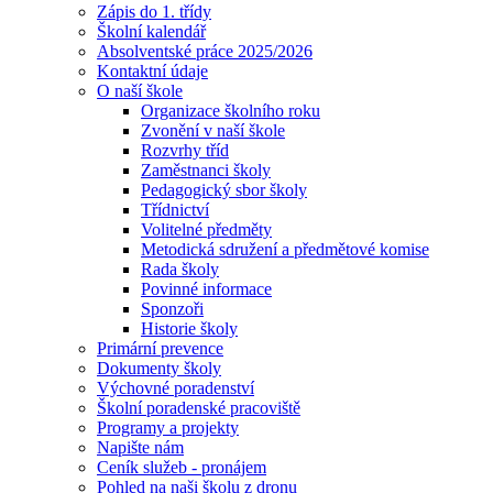
Zápis do 1. třídy
Školní kalendář
Absolventské práce 2025/2026
Kontaktní údaje
O naší škole
Organizace školního roku
Zvonění v naší škole
Rozvrhy tříd
Zaměstnanci školy
Pedagogický sbor školy
Třídnictví
Volitelné předměty
Metodická sdružení a předmětové komise
Rada školy
Povinné informace
Sponzoři
Historie školy
Primární prevence
Dokumenty školy
Výchovné poradenství
Školní poradenské pracoviště
Programy a projekty
Napište nám
Ceník služeb - pronájem
Pohled na naši školu z dronu