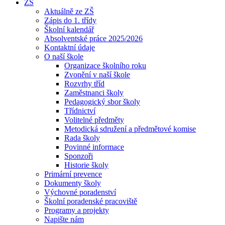
ZŠ
Aktuálně ze ZŠ
Zápis do 1. třídy
Školní kalendář
Absolventské práce 2025/2026
Kontaktní údaje
O naší škole
Organizace školního roku
Zvonění v naší škole
Rozvrhy tříd
Zaměstnanci školy
Pedagogický sbor školy
Třídnictví
Volitelné předměty
Metodická sdružení a předmětové komise
Rada školy
Povinné informace
Sponzoři
Historie školy
Primární prevence
Dokumenty školy
Výchovné poradenství
Školní poradenské pracoviště
Programy a projekty
Napište nám