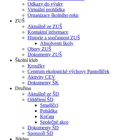
Odkazy do výuky
Virtuální prohlídka
Organizace školního roku
ZUŠ
Aktuálně ze ZUŠ
Kontaktní informace
Historie a současnost ZUŠ
Absolventi školy
Obory ZUŠ
Dokumenty ZUŠ
Školní klub
Kroužky
Centrum ekologické výchovy Pantoflíček
Aktivity CEV
Dokumenty ŠK
Družina
Aktuálně ze ŠD
Oddělení ŠD
Smajlíčci
Pohádka
Koťata
Společné akce
Dokumenty ŠD
Sponzoři ŠD
Jídelna