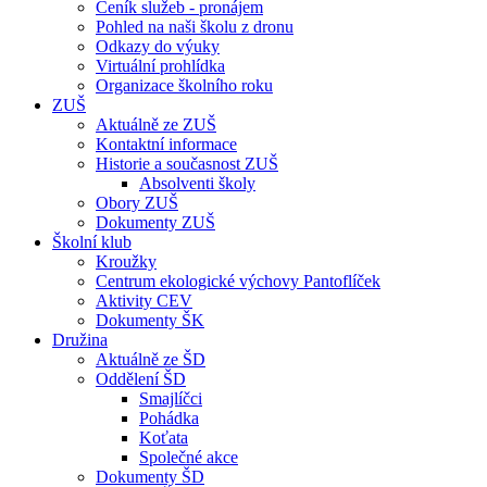
Ceník služeb - pronájem
Pohled na naši školu z dronu
Odkazy do výuky
Virtuální prohlídka
Organizace školního roku
ZUŠ
Aktuálně ze ZUŠ
Kontaktní informace
Historie a současnost ZUŠ
Absolventi školy
Obory ZUŠ
Dokumenty ZUŠ
Školní klub
Kroužky
Centrum ekologické výchovy Pantoflíček
Aktivity CEV
Dokumenty ŠK
Družina
Aktuálně ze ŠD
Oddělení ŠD
Smajlíčci
Pohádka
Koťata
Společné akce
Dokumenty ŠD