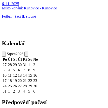
6. 11. 2025
Místo konání:
Kunovice - Kunovice
Fotbal - žáci II. stupně
Kalendář
Srpen
2026
Po
Út
St
Čt
Pá
So
Ne
27
28
29
30
31
1
2
3
4
5
6
7
8
9
10
11
12
13
14
15
16
17
18
19
20
21
22
23
24
25
26
27
28
29
30
31
1
2
3
4
5
6
Předpověď počasí