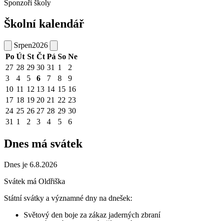
Sponzoři školy
Školní kalendář
Srpen
2026
Po
Út
St
Čt
Pá
So
Ne
27
28
29
30
31
1
2
3
4
5
6
7
8
9
10
11
12
13
14
15
16
17
18
19
20
21
22
23
24
25
26
27
28
29
30
31
1
2
3
4
5
6
Dnes má svátek
Dnes je 6.8.2026
Svátek má
Oldřiška
Státní svátky a významné dny na dnešek:
Světový den boje za zákaz jaderných zbraní