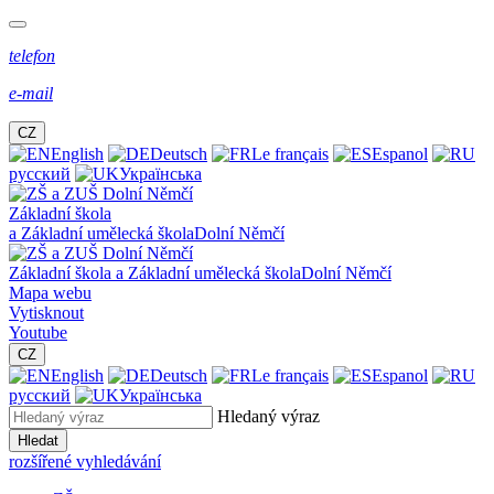
telefon
e-mail
CZ
English
Deutsch
Le français
Espanol
русский
Українська
Základní škola
a Základní umělecká škola
Dolní Němčí
Základní škola a Základní umělecká škola
Dolní Němčí
Mapa webu
Vytisknout
Youtube
CZ
English
Deutsch
Le français
Espanol
русский
Українська
Hledaný výraz
Hledat
rozšířené vyhledávání