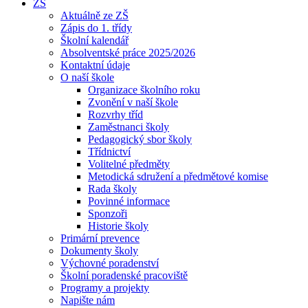
ZŠ
Aktuálně ze ZŠ
Zápis do 1. třídy
Školní kalendář
Absolventské práce 2025/2026
Kontaktní údaje
O naší škole
Organizace školního roku
Zvonění v naší škole
Rozvrhy tříd
Zaměstnanci školy
Pedagogický sbor školy
Třídnictví
Volitelné předměty
Metodická sdružení a předmětové komise
Rada školy
Povinné informace
Sponzoři
Historie školy
Primární prevence
Dokumenty školy
Výchovné poradenství
Školní poradenské pracoviště
Programy a projekty
Napište nám