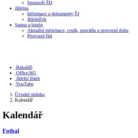
Sponzoři ŠD
Jídelna
Informace a dokumenty ŠJ
Jídelníček
Sauna a bazén
Aktuální informace, ceník, pravidla a provozní doba
Provozní řád
Bakaláři
Office365
Jídelní lístek
YouTube
Úvodní stránka
Kalendář
Kalendář
Fotbal